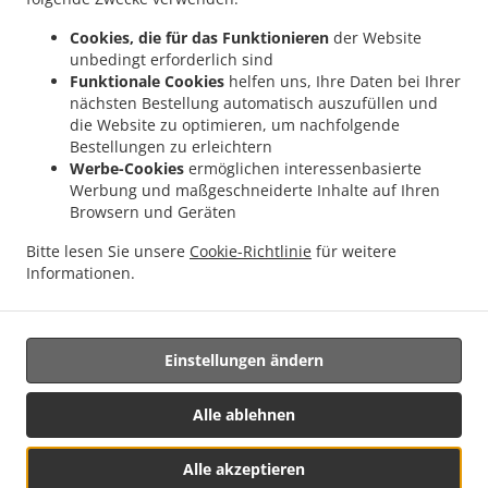
Online-Bestellungen sind AB SOFORT möglich, bei
Cookies, die für das Funktionieren
der Website
Abholung oder Lieferung. Teilen Sie uns einfach Ihren
unbedingt erforderlich sind
Wunsch mit, und wir bereiten es innerhalb kürzester Zeit
Funktionale Cookies
helfen uns, Ihre Daten bei Ihrer
zu. Alle Bestellungen werden von uns von Hand bestätigt.
nächsten Bestellung automatisch auszufüllen und
Erfahren Sie in Echtzeit, wann Ihr Essen fertig ist. Alle
die Website zu optimieren, um nachfolgende
Bestellungen werden von uns von Hand in Echtzeit
Bestellungen zu erleichtern
bestätigt. Erfahren Sie online, wann Ihr Essen bereit zur
Werbe-Cookies
ermöglichen interessenbasierte
Abholung ist oder geliefert wird.
Werbung und maßgeschneiderte Inhalte auf Ihren
Browsern und Geräten
Bitte lesen Sie unsere
Cookie-Richtlinie
für weitere
Informationen.
Einstellungen ändern
Essenslieferung In Aarberg
Alle ablehnen
Alle akzeptieren