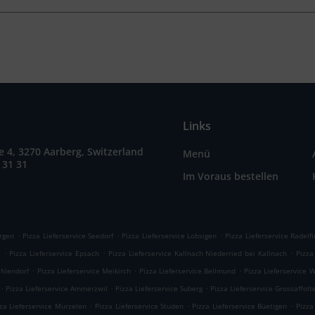
Links
e 4, 3270 Aarberg, Switzerland
Menü
 31 31
Im Voraus bestellen
.
.
.
argen
Pizza Lieferservice Seedorf
Pizza Lieferservice Lobsigen
Pizza Lieferservice Radelf
.
.
.
l
Pizza Lieferservice Epsach
Pizza Lieferservice Kallnach Niederried bei Kallnach
Pizza
.
.
.
ahlendorf
Pizza Lieferservice Meikirch
Pizza Lieferservice Bellmund
Pizza Lieferservice 
.
.
.
Pizza Lieferservice Ammerzwil
Pizza Lieferservice Suberg
Pizza Lieferservice Grossaffolt
.
.
.
za Lieferservice Murzelen
Pizza Lieferservice Studen
Pizza Lieferservice Büetigen
Pizza