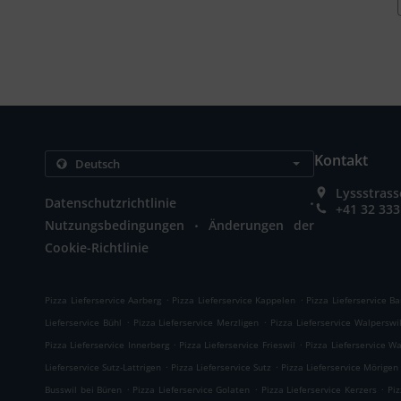
Kontakt
Lyssstrass
.
Datenschutzrichtlinie
+41 32 333
.
Nutzungsbedingungen
Änderungen der
Cookie-Richtlinie
.
.
Pizza Lieferservice Aarberg
Pizza Lieferservice Kappelen
Pizza Lieferservice B
.
.
Lieferservice Bühl
Pizza Lieferservice Merzligen
Pizza Lieferservice Walperswi
.
.
Pizza Lieferservice Innerberg
Pizza Lieferservice Frieswil
Pizza Lieferservice W
.
.
Lieferservice Sutz-Lattrigen
Pizza Lieferservice Sutz
Pizza Lieferservice Mörigen
.
.
.
Busswil bei Büren
Pizza Lieferservice Golaten
Pizza Lieferservice Kerzers
Piz