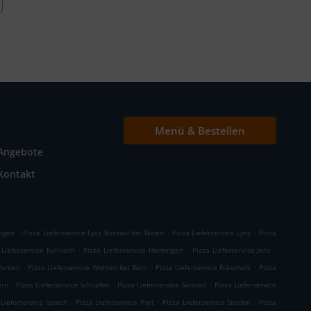
Menü & Bestellen
Angebote
Kontakt
.
.
.
ingen
Pizza Lieferservice Lyss Busswil bei Büren
Pizza Lieferservice Lyss
Pizza
.
.
.
 Lieferservice Kallnach
Pizza Lieferservice Hermrigen
Pizza Lieferservice Jens
.
.
.
Worben
Pizza Lieferservice Wohlen bei Bern
Pizza Lieferservice Fräschels
Pizza
.
.
.
ern
Pizza Lieferservice Schüpfen
Pizza Lieferservice Säriswil
Pizza Lieferservice
.
.
.
 Lieferservice Ipsach
Pizza Lieferservice Port
Pizza Lieferservice Siselen
Pizza