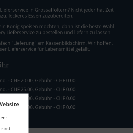
 Lieferservice in Grossaffoltern? Nicht jeder hat Zeit
azu, leckeres Essen zuzubereiten.
ein König speisen möchten, dann ist die beste Wahl
ry Lieferservice zu bestellen und liefern zu lassen.
nfach "Lieferung" am Kassenbildschirm. Wir hoffen,
er Lieferservice für Lebensmittel gefällt.
ühr
ind. - CHF 20.00, Gebühr - CHF 0.00
ind. - CHF 25.00, Gebühr - CHF 0.00
ind. - CHF 30.00, Gebühr - CHF 0.00
Website
ind. - CHF 60.00, Gebühr - CHF 0.00
den:
 sind