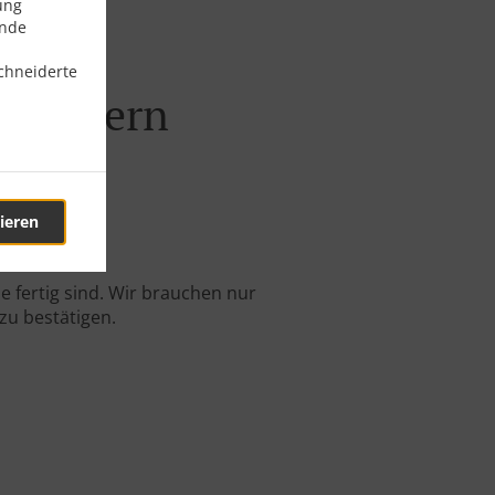
ung
ende
chneiderte
affoltern
ieren
e-Bestellung.
 fertig sind. Wir brauchen nur
zu bestätigen.