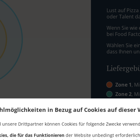
Lust auf Pizza
oder Talent d
Wenn Sie wie 
bei Food Facto
Wählen Sie ei
dass Ihnen uns
Liefergeb
Zone 1
, M
Zone 2
, M
Zone 3
, M
hlmöglichkeiten in Bezug auf Cookies auf dieser 
Zone 4
, M
 unsere Drittpartner können Cookies für folgende Zwecke verwen
ies, die für das Funktionieren
der Website unbedingt erforderlich