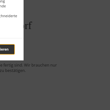
ung
ende
chneiderte
lendorf
ieren
-Bestellung.
 fertig sind. Wir brauchen nur
zu bestätigen.