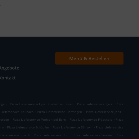
Menü & Bestellen
Angebote
Kontakt
.
.
.
ingen
Pizza Lieferservice Lyss Busswil bei Büren
Pizza Lieferservice Lyss
Pizza
.
.
.
 Lieferservice Kallnach
Pizza Lieferservice Hermrigen
Pizza Lieferservice Jens
.
.
.
Worben
Pizza Lieferservice Wohlen bei Bern
Pizza Lieferservice Fräschels
Pizza
.
.
.
ern
Pizza Lieferservice Schüpfen
Pizza Lieferservice Säriswil
Pizza Lieferservice
.
.
.
 Lieferservice Ipsach
Pizza Lieferservice Port
Pizza Lieferservice Siselen
Pizza