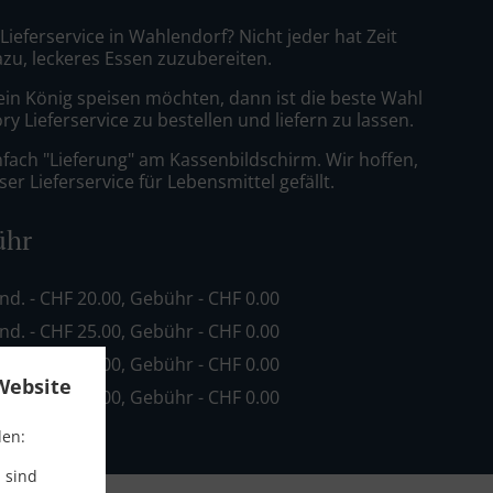
 Lieferservice in Wahlendorf? Nicht jeder hat Zeit
azu, leckeres Essen zuzubereiten.
ein König speisen möchten, dann ist die beste Wahl
ry Lieferservice zu bestellen und liefern zu lassen.
nfach "Lieferung" am Kassenbildschirm. Wir hoffen,
er Lieferservice für Lebensmittel gefällt.
ühr
ind. - CHF 20.00, Gebühr - CHF 0.00
ind. - CHF 25.00, Gebühr - CHF 0.00
ind. - CHF 30.00, Gebühr - CHF 0.00
Website
ind. - CHF 60.00, Gebühr - CHF 0.00
den:
 sind