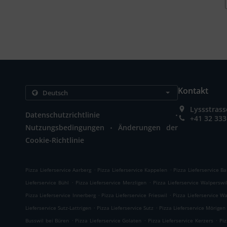
Kontakt
Lyssstrass
.
Datenschutzrichtlinie
+41 32 333
.
Nutzungsbedingungen
Änderungen der
Cookie-Richtlinie
.
.
Pizza Lieferservice Aarberg
Pizza Lieferservice Kappelen
Pizza Lieferservice B
.
.
Lieferservice Bühl
Pizza Lieferservice Merzligen
Pizza Lieferservice Walperswi
.
.
Pizza Lieferservice Innerberg
Pizza Lieferservice Frieswil
Pizza Lieferservice W
.
.
Lieferservice Sutz-Lattrigen
Pizza Lieferservice Sutz
Pizza Lieferservice Mörigen
.
.
.
Busswil bei Büren
Pizza Lieferservice Golaten
Pizza Lieferservice Kerzers
Piz