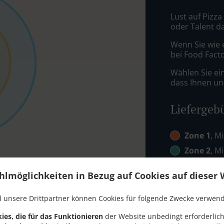
Lust auf Pizza
oder Talent d
Wenn Sie wie 
bei Food Facto
Wählen Sie ei
dass Ihnen uns
Liefergeb
Zone 1
, M
Zone 2
, M
Zone 3
, M
hlmöglichkeiten in Bezug auf Cookies auf dieser 
Zone 4
, M
 unsere Drittpartner können Cookies für folgende Zwecke verwen
ies, die für das Funktionieren
der Website unbedingt erforderlich