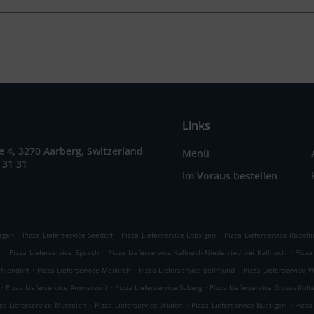
Links
e 4, 3270 Aarberg, Switzerland
Menü
 31 31
Im Voraus bestellen
.
.
.
argen
Pizza Lieferservice Seedorf
Pizza Lieferservice Lobsigen
Pizza Lieferservice Radelf
.
.
.
l
Pizza Lieferservice Epsach
Pizza Lieferservice Kallnach Niederried bei Kallnach
Pizza
.
.
.
ahlendorf
Pizza Lieferservice Meikirch
Pizza Lieferservice Bellmund
Pizza Lieferservice 
.
.
.
Pizza Lieferservice Ammerzwil
Pizza Lieferservice Suberg
Pizza Lieferservice Grossaffolt
.
.
.
za Lieferservice Murzelen
Pizza Lieferservice Studen
Pizza Lieferservice Büetigen
Pizza