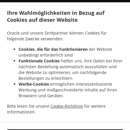
.
.
Pizza Lieferservice Aarberg
Pizza Lieferservice Kappelen
Pizza Lieferservice Bargen
Ihre Wahlmöglichkeiten in Bezug auf
.
.
.
Pizza Lieferservice Seedorf
Pizza Lieferservice Lobsigen
Pizza Lieferservice
Cookies auf dieser Website
.
.
.
Radelfingen
Pizza Lieferservice Lyss Busswil bei Büren
Pizza Lieferservice Lyss
.
.
Pizza Lieferservice Bühl
Pizza Lieferservice Merzligen
Pizza Lieferservice
Oracle und unsere Drittpartner können Cookies für
.
.
Walperswil
Pizza Lieferservice Epsach
Pizza Lieferservice Kallnach Niederried bei
folgende Zwecke verwenden:
.
.
.
Kallnach
Pizza Lieferservice Kallnach
Pizza Lieferservice Hermrigen
Pizza
Cookies, die für das Funktionieren
der Website
.
.
.
Lieferservice Jens
Pizza Lieferservice Innerberg
Pizza Lieferservice Frieswil
Pizza
unbedingt erforderlich sind
.
.
Lieferservice Wahlendorf
Pizza Lieferservice Meikirch
Pizza Lieferservice Bellmund
Funktionale Cookies
helfen uns, Ihre Daten bei Ihrer
.
.
.
Pizza Lieferservice Worben
Pizza Lieferservice Wohlen bei Bern
Pizza
nächsten Bestellung automatisch auszufüllen und
die Website zu optimieren, um nachfolgende
.
.
.
Lieferservice Fräschels
Pizza Lieferservice Sutz-Lattrigen
Pizza Lieferservice Sutz
Bestellungen zu erleichtern
.
.
Pizza Lieferservice Mörigen
Pizza Lieferservice Ammerzwil
Pizza Lieferservice
Werbe-Cookies
ermöglichen interessenbasierte
.
.
.
Suberg
Pizza Lieferservice Grossaffoltern
Pizza Lieferservice Schüpfen
Pizza
Werbung und maßgeschneiderte Inhalte auf Ihren
.
.
Lieferservice Säriswil
Pizza Lieferservice Busswil bei Büren
Pizza Lieferservice
Browsern und Geräten
.
.
.
Golaten
Pizza Lieferservice Kerzers
Pizza Lieferservice Murzelen
Pizza
Bitte lesen Sie unsere
Cookie-Richtlinie
für weitere
.
.
.
Lieferservice Studen
Pizza Lieferservice Büetigen
Pizza Lieferservice Ipsach
Pizza
Informationen.
.
.
.
Lieferservice Port
Pizza Lieferservice Siselen
Pizza Lieferservice Aegerten
Pizza
.
.
Lieferservice Täuffelen
Pizza Lieferservice Gerolfingen
Pizza Lieferservice