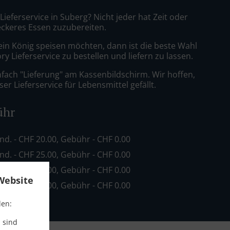
 Lieferservice in Suberg? Nicht jeder hat Zeit oder
leckeres Essen zuzubereiten.
ein König speisen möchten, dann ist die beste Wahl
ry Lieferservice zu bestellen und liefern zu lassen.
nfach "Lieferung" am Kassenbildschirm. Wir hoffen,
er Lieferservice für Lebensmittel gefällt.
ühr
ind. - CHF 20.00, Gebühr - CHF 0.00
ind. - CHF 25.00, Gebühr - CHF 0.00
ind. - CHF 30.00, Gebühr - CHF 0.00
Website
ind. - CHF 60.00, Gebühr - CHF 0.00
den:
 sind