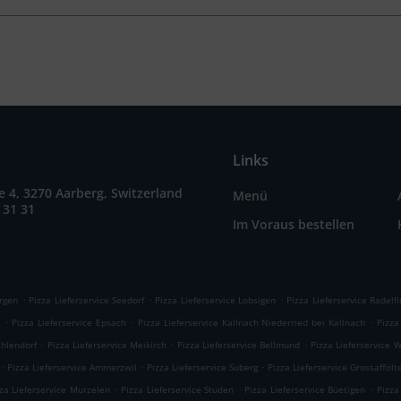
Links
e 4, 3270 Aarberg, Switzerland
Menü
 31 31
Im Voraus bestellen
.
.
.
argen
Pizza Lieferservice Seedorf
Pizza Lieferservice Lobsigen
Pizza Lieferservice Radelf
.
.
.
l
Pizza Lieferservice Epsach
Pizza Lieferservice Kallnach Niederried bei Kallnach
Pizza
.
.
.
ahlendorf
Pizza Lieferservice Meikirch
Pizza Lieferservice Bellmund
Pizza Lieferservice 
.
.
.
Pizza Lieferservice Ammerzwil
Pizza Lieferservice Suberg
Pizza Lieferservice Grossaffolt
.
.
.
za Lieferservice Murzelen
Pizza Lieferservice Studen
Pizza Lieferservice Büetigen
Pizza