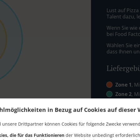
Lust auf Pizza
Talent dazu, 
Wenn Sie wie 
bei Food Facto
Wählen Sie ei
dass Ihnen uns
Liefergeb
Zone 1
, M
Zone 2
, M
Zone 3
, M
hlmöglichkeiten in Bezug auf Cookies auf dieser 
Zone 4
, M
 unsere Drittpartner können Cookies für folgende Zwecke verwen
ies, die für das Funktionieren
der Website unbedingt erforderlich