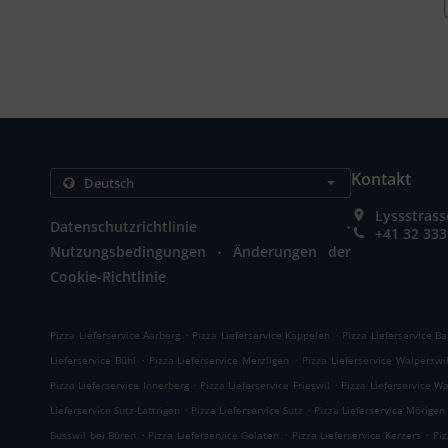
Kontakt
Lyssstrass
.
Datenschutzrichtlinie
+41 32 333
.
Nutzungsbedingungen
Änderungen der
Cookie-Richtlinie
.
.
Pizza Lieferservice Aarberg
Pizza Lieferservice Kappelen
Pizza Lieferservice B
.
.
Lieferservice Bühl
Pizza Lieferservice Merzligen
Pizza Lieferservice Walperswi
.
.
Pizza Lieferservice Innerberg
Pizza Lieferservice Frieswil
Pizza Lieferservice W
.
.
Lieferservice Sutz-Lattrigen
Pizza Lieferservice Sutz
Pizza Lieferservice Mörigen
.
.
.
Busswil bei Büren
Pizza Lieferservice Golaten
Pizza Lieferservice Kerzers
Piz