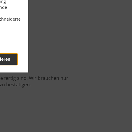
ung
ende
chneiderte
uberg
ieren
estellung.
 fertig sind. Wir brauchen nur
zu bestätigen.