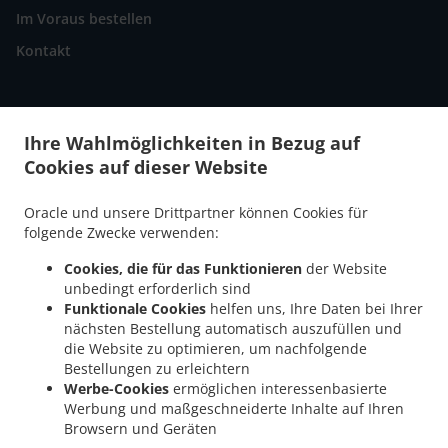
Im Voraus bestellen
Kontakt
.
.
Pizza Lieferservice Aarberg
Pizza Lieferservice Kappelen
Pizza Lieferservice Bargen
Ihre Wahlmöglichkeiten in Bezug auf
.
.
.
Pizza Lieferservice Seedorf
Pizza Lieferservice Lobsigen
Pizza Lieferservice
Cookies auf dieser Website
.
.
.
Radelfingen
Pizza Lieferservice Lyss Busswil bei Büren
Pizza Lieferservice Lyss
.
.
Pizza Lieferservice Bühl
Pizza Lieferservice Merzligen
Pizza Lieferservice
Oracle und unsere Drittpartner können Cookies für
.
.
Walperswil
Pizza Lieferservice Epsach
Pizza Lieferservice Kallnach Niederried bei
folgende Zwecke verwenden:
.
.
.
Kallnach
Pizza Lieferservice Kallnach
Pizza Lieferservice Hermrigen
Pizza
Cookies, die für das Funktionieren
der Website
.
.
.
Lieferservice Jens
Pizza Lieferservice Innerberg
Pizza Lieferservice Frieswil
Pizza
unbedingt erforderlich sind
.
.
Lieferservice Wahlendorf
Pizza Lieferservice Meikirch
Pizza Lieferservice Bellmund
Funktionale Cookies
helfen uns, Ihre Daten bei Ihrer
.
.
.
Pizza Lieferservice Worben
Pizza Lieferservice Wohlen bei Bern
Pizza
nächsten Bestellung automatisch auszufüllen und
die Website zu optimieren, um nachfolgende
.
.
.
Lieferservice Fräschels
Pizza Lieferservice Sutz-Lattrigen
Pizza Lieferservice Sutz
Bestellungen zu erleichtern
.
.
Pizza Lieferservice Mörigen
Pizza Lieferservice Ammerzwil
Pizza Lieferservice
Werbe-Cookies
ermöglichen interessenbasierte
.
.
.
Suberg
Pizza Lieferservice Grossaffoltern
Pizza Lieferservice Schüpfen
Pizza
Werbung und maßgeschneiderte Inhalte auf Ihren
.
.
Lieferservice Säriswil
Pizza Lieferservice Busswil bei Büren
Pizza Lieferservice
Browsern und Geräten
.
.
.